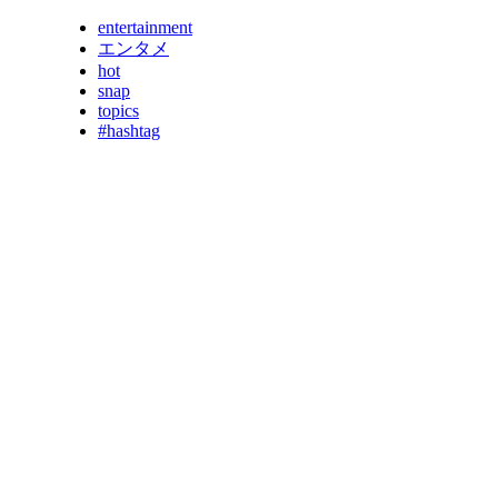
entertainment
エンタメ
hot
snap
topics
#hashtag