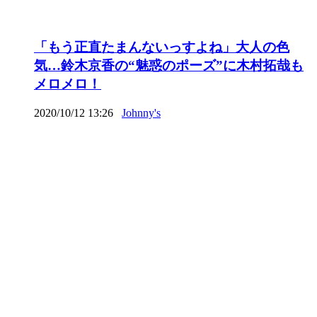
「もう正直たまんないっすよね」大人の色
気…鈴木京香の“魅惑のポーズ”に木村拓哉も
メロメロ！
2020/10/12 13:26
Johnny's