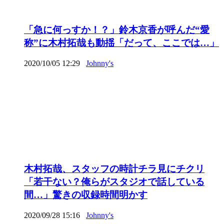
「急に何っすか！？」鈴木京香が呼んだ“愛
称”に木村拓哉も動揺「だって、ここでは…」
2020/10/05 12:29
Johnny's
木村拓哉、スタッフの時計チラ見にチクリ
「若干ない？俺らがスタジオで話している
間…」驚きの収録時間明かす
2020/09/28 15:16
Johnny's