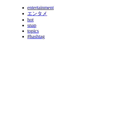
entertainment
エンタメ
hot
snap
topics
#hashtag