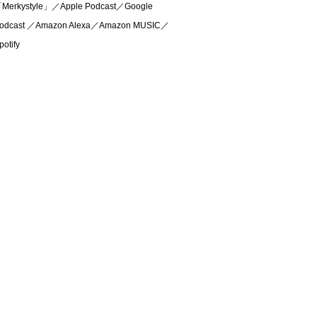
Merkystyle」／Apple Podcast／Google
odcast ／Amazon Alexa／Amazon MUSIC／
potify