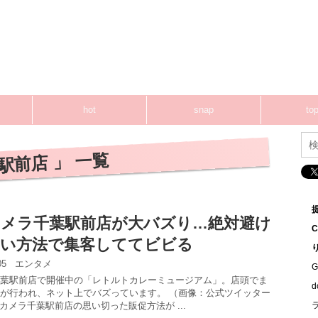
hot
snap
top
駅前店 」 一覧
メラ千葉駅前店が大バズり…絶対避け
い方法で集客しててビビる
:05
エンタメ
G
葉駅前店で開催中の「レトルトカレーミュージアム」。店頭でま
が行われ、ネット上でバズっています。 （画像：公式ツイッター
クカメラ千葉駅前店の思い切った販促方法が ...