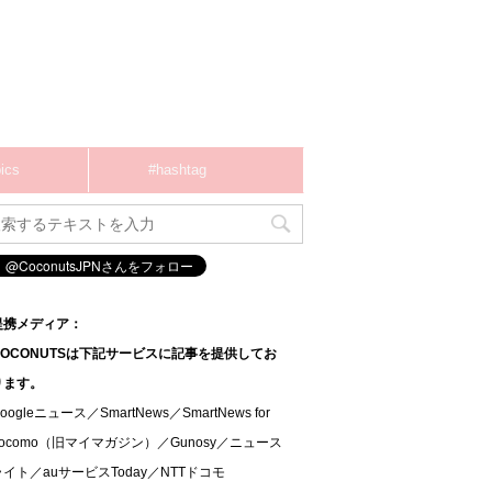
ics
#hashtag
提携メディア：
COCONUTSは下記サービスに記事を提供してお
ります。
oogleニュース／SmartNews／SmartNews for
docomo（旧マイマガジン）／Gunosy／ニュース
ライト／auサービスToday／NTTドコモ