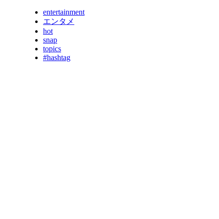
entertainment
エンタメ
hot
snap
topics
#hashtag