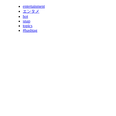
entertainment
エンタメ
hot
snap
topics
#hashtag