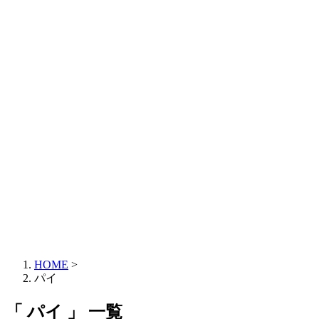
HOME
>
パイ
「 パイ 」 一覧