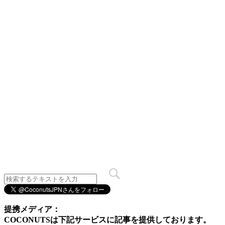
提携メディア：
COCONUTSは下記サービスに記事を提供しております。