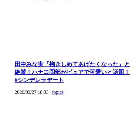
田中みな実『抱きしめてあげたくなった』と
絶賛！ハナコ岡部がピュアで可愛いと話題！
#シンデレラデート
2020/03/27 18:33
topics