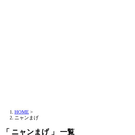
HOME
>
ニャンまげ
「 ニャンまげ 」 一覧