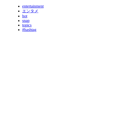
entertainment
エンタメ
hot
snap
topics
#hashtag