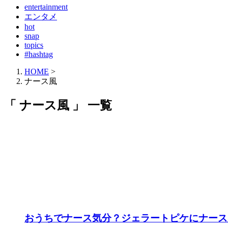
entertainment
エンタメ
hot
snap
topics
#hashtag
HOME
>
ナース風
「 ナース風 」 一覧
おうちでナース気分？ジェラートピケにナース