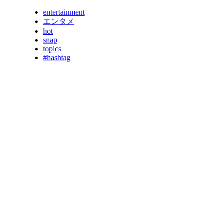
entertainment
エンタメ
hot
snap
topics
#hashtag