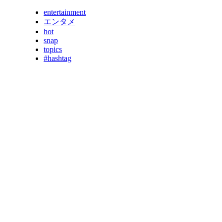
entertainment
エンタメ
hot
snap
topics
#hashtag