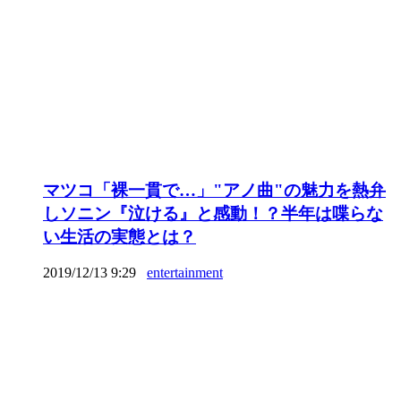
マツコ「裸一貫で…」"アノ曲"の魅力を熱弁
しソニン『泣ける』と感動！？半年は喋らな
い生活の実態とは？
2019/12/13 9:29
entertainment