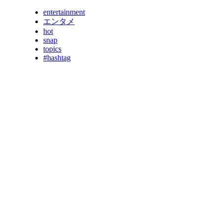
entertainment
エンタメ
hot
snap
topics
#hashtag