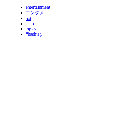
entertainment
エンタメ
hot
snap
topics
#hashtag