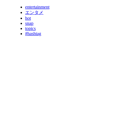
entertainment
エンタメ
hot
snap
topics
#hashtag