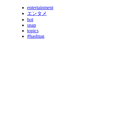
entertainment
エンタメ
hot
snap
topics
#hashtag