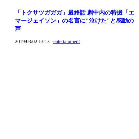
「トクサツガガガ」最終話 劇中内の特撮「エ
マージェイソン」の名言に"泣けた"と感動の
声
2019/03/02 13:13
entertainment