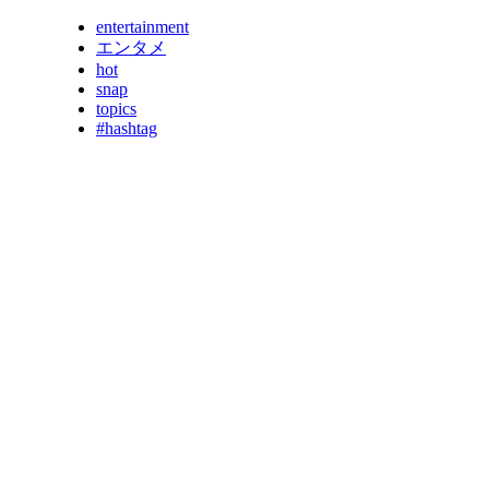
entertainment
エンタメ
hot
snap
topics
#hashtag