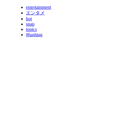
entertainment
エンタメ
hot
snap
topics
#hashtag