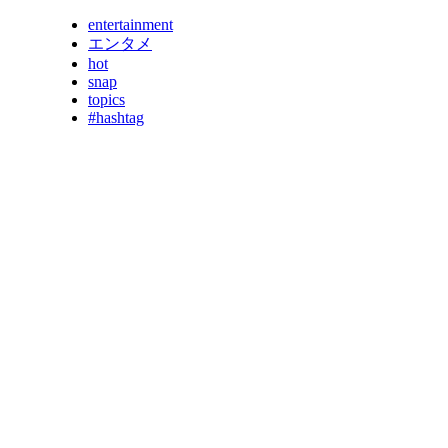
entertainment
エンタメ
hot
snap
topics
#hashtag