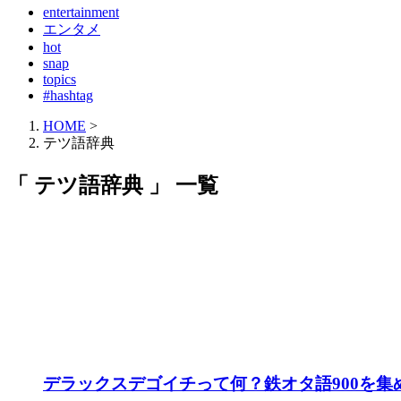
entertainment
エンタメ
hot
snap
topics
#hashtag
HOME
>
テツ語辞典
「 テツ語辞典 」 一覧
デラックスデゴイチって何？鉄オタ語900を