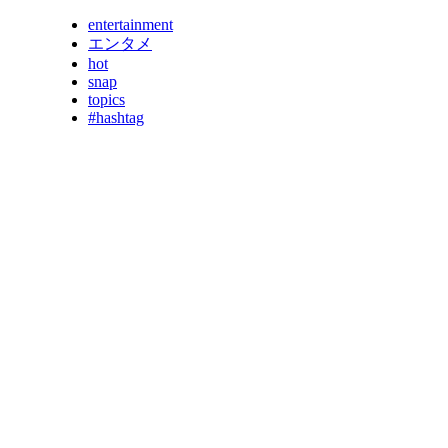
entertainment
エンタメ
hot
snap
topics
#hashtag