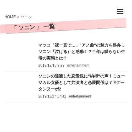
HOME
>
ソニン
「 ソニン 」 一覧
マツコ「裸一貫で…」"アノ曲"の魅力を熱弁し
ソニン『泣ける』と感動！？半年は喋らない生
活の実態とは？
2019/12/13 9:29
entertainment
ソニンの達観した恋愛観に"納得"の声！ミュー
ジカル女優として共演者と恋愛関係は？ #グー
タンヌーボ2
2019/11/27 17:42
entertainment