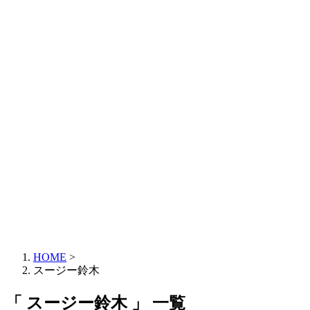
HOME
>
スージー鈴木
「 スージー鈴木 」 一覧