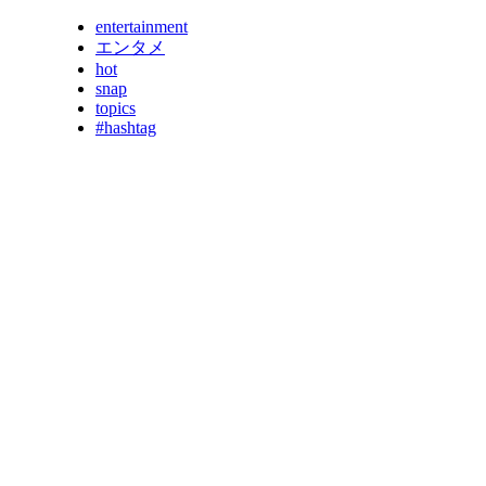
entertainment
エンタメ
hot
snap
topics
#hashtag