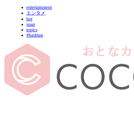
entertainment
エンタメ
hot
snap
topics
#hashtag