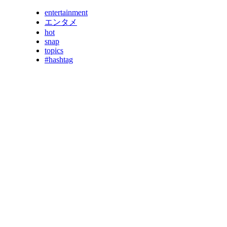
entertainment
エンタメ
hot
snap
topics
#hashtag