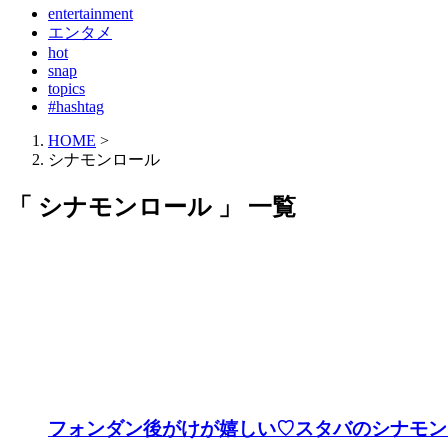
entertainment
エンタメ
hot
snap
topics
#hashtag
HOME
>
シナモンロール
「 シナモンロール 」 一覧
フォンダン後がけが嬉しい♡スタバのシナモン