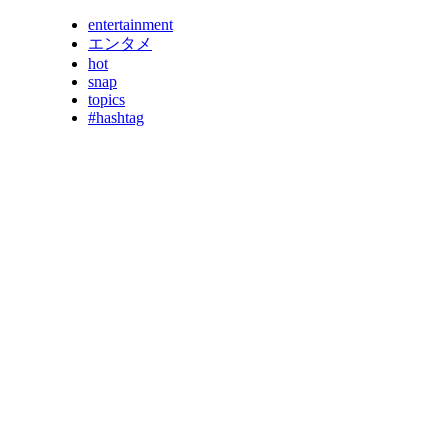
entertainment
エンタメ
hot
snap
topics
#hashtag