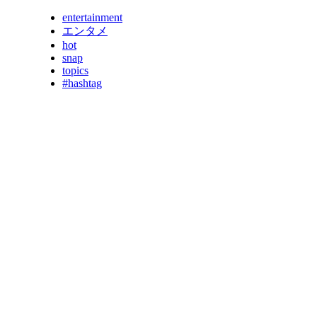
entertainment
エンタメ
hot
snap
topics
#hashtag