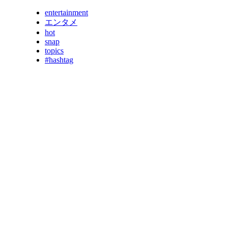
entertainment
エンタメ
hot
snap
topics
#hashtag