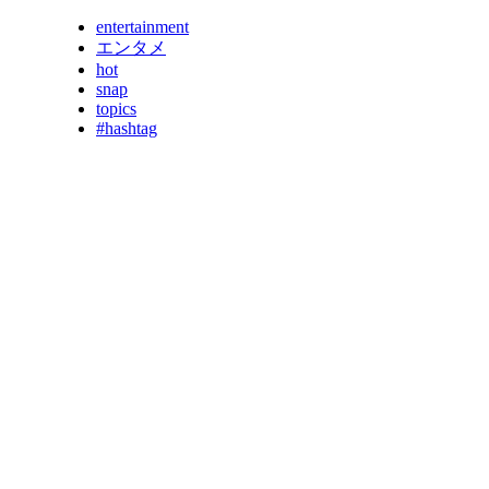
entertainment
エンタメ
hot
snap
topics
#hashtag