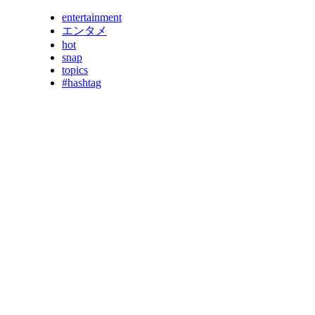
entertainment
エンタメ
hot
snap
topics
#hashtag