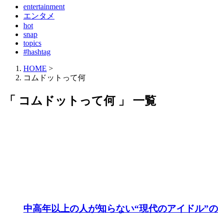
entertainment
エンタメ
hot
snap
topics
#hashtag
HOME
>
コムドットって何
「 コムドットって何 」 一覧
中高年以上の人が知らない“現代のアイドル”