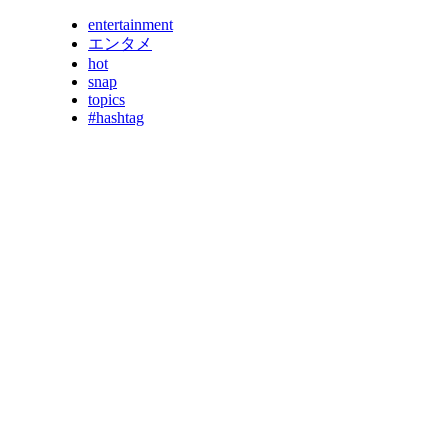
entertainment
エンタメ
hot
snap
topics
#hashtag