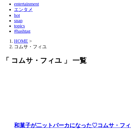
entertainment
エンタメ
hot
snap
topics
#hashtag
HOME
>
コムサ・フィユ
「 コムサ・フィユ 」 一覧
和菓子が二ットパーカになった♡コムサ・フィ