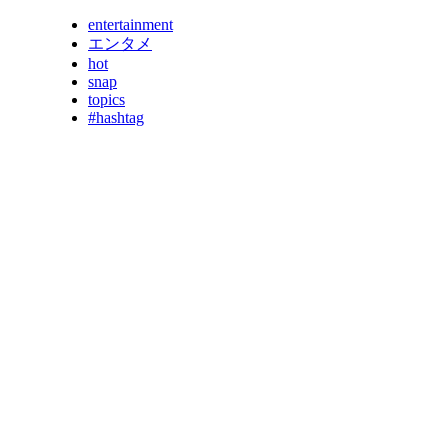
entertainment
エンタメ
hot
snap
topics
#hashtag