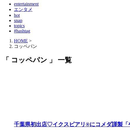
entertainment
エンタメ
hot
snap
topics
#hashtag
HOME
>
コッペパン
「 コッペパン 」 一覧
千葉県初出店♡イクスピアリ®にコメダ謹製「