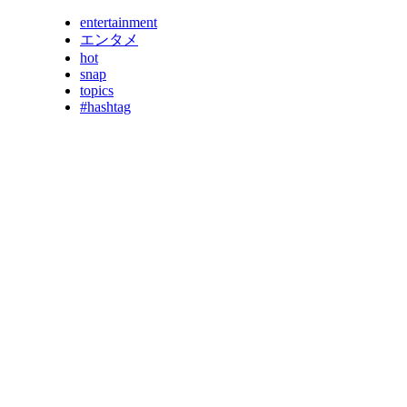
entertainment
エンタメ
hot
snap
topics
#hashtag