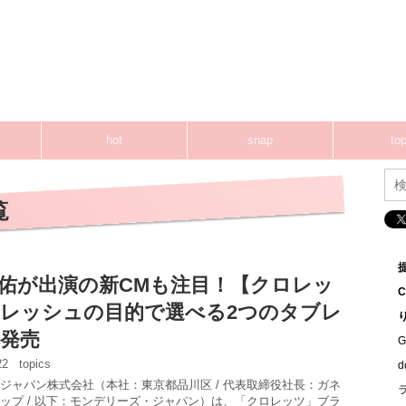
hot
snap
top
覧
佑が出演の新CMも注目！【クロレッ
レッシュの目的で選べる2つのタブレ
発売
G
:22
topics
ジャパン株式会社（本社：東京都品川区 / 代表取締役社長：ガネ
ップ / 以下：モンデリーズ・ジャパン）は、「クロレッツ」ブラ