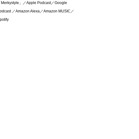
Merkystyle」／Apple Podcast／Google
odcast ／Amazon Alexa／Amazon MUSIC／
potify