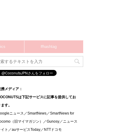
ics
#hashtag
提携メディア：
COCONUTSは下記サービスに記事を提供してお
ります。
oogleニュース／SmartNews／SmartNews for
docomo（旧マイマガジン）／Gunosy／ニュース
ライト／auサービスToday／NTTドコモ