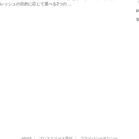
「
レッシュの目的に応じて選べる2つの ...
P
S
about
プレスリリース受付
プライバシーポリシー