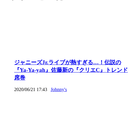
ジャニーズJr.ライブが熱すぎる…！伝説の
『Ya-Ya-yah』佐藤新の『クリエC』トレンド
席巻
2020/06/21 17:43
Johnny's