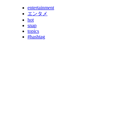
entertainment
エンタメ
hot
snap
topics
#hashtag