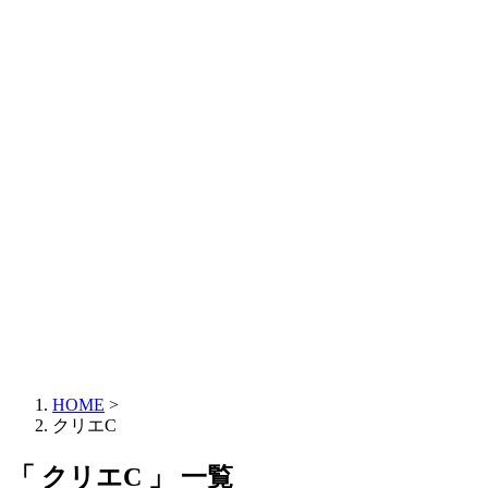
HOME
>
クリエC
「 クリエC 」 一覧