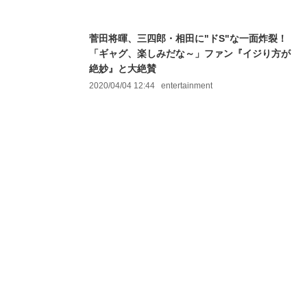
菅田将暉、三四郎・相田に"ドS"な一面炸裂！
「ギャグ、楽しみだな～」ファン『イジり方が
絶妙』と大絶賛
2020/04/04 12:44
entertainment