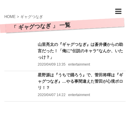
HOME
>
ギャグつなぎ
「 ギャグつなぎ 」 一覧
山里亮太の『ギャグつなぎ』は蒼井優からの助
言だった！「俺に"伝説のキャラ"なんか、いた
っけ？」
2020/04/09 13:35
entertainment
星野源は『うちで踊ろう』で、菅田将暉は『ギ
ャグつなぎ』…やる事間違えた菅田が心境ポロ
リ！？
2020/04/07 14:22
entertainment