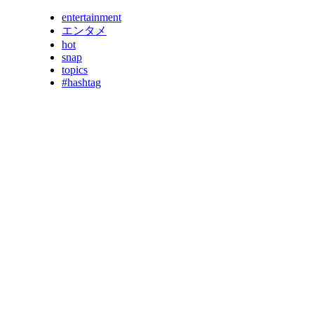
entertainment
エンタメ
hot
snap
topics
#hashtag