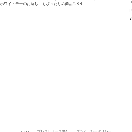
「
ホワイトデーのお返しにもぴったりの商品♡SN ...
P
S
about
プレスリリース受付
プライバシーポリシー