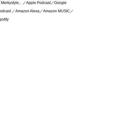
Merkystyle」／Apple Podcast／Google
odcast ／Amazon Alexa／Amazon MUSIC／
potify