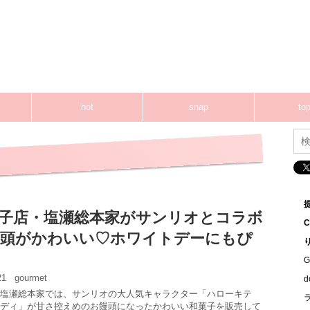
hot
snap
top
子店・塩瀬総本家がサンリオとコラボ
饅頭がかわいい♡ホワイトデーにもぴ
G
:21
gourmet
塩瀬総本家では、サンリオの大人気キャラクター「ハローキテ
ディ」が甘さ控えめのお饅頭になったかわいい和菓子を販売して