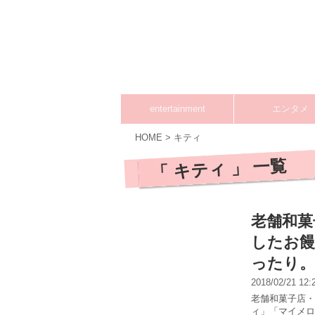
entertainment
エンタメ
HOME
>
キティ
「 キティ 」 一覧
老舗和菓
したお
ったり。
2018/02/21 12
老舗和菓子店・
ィ」「マイメロ