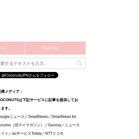
ics
#hashtag
提携メディア：
COCONUTSは下記サービスに記事を提供してお
ります。
oogleニュース／SmartNews／SmartNews for
docomo（旧マイマガジン）／Gunosy／ニュース
ライト／auサービスToday／NTTドコモ