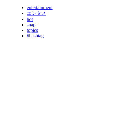
entertainment
エンタメ
hot
snap
topics
#hashtag