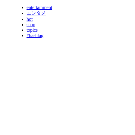
entertainment
エンタメ
hot
snap
topics
#hashtag