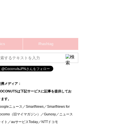
ics
#hashtag
提携メディア：
COCONUTSは下記サービスに記事を提供してお
ります。
oogleニュース／SmartNews／SmartNews for
docomo（旧マイマガジン）／Gunosy／ニュース
ライト／auサービスToday／NTTドコモ