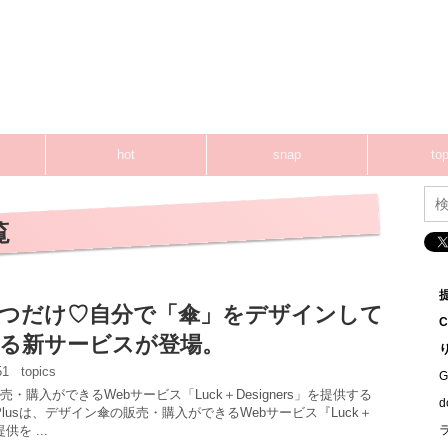
hot
snap
top
覧
つだけ♡自分で「傘」をデザインして
る新サービスが登場。
:51
topics
G
・購入ができるWebサービス「Luck＋Designers」を提供する
 Plusは、デザイン傘の販売・購入ができるWebサービス『Luck＋
提供を ...