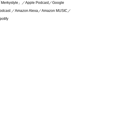
Merkystyle」／Apple Podcast／Google
odcast ／Amazon Alexa／Amazon MUSIC／
potify