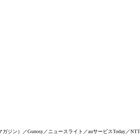
マイマガジン）／Gunosy／ニュースライト／auサービスToday／NTTドコモ「Me