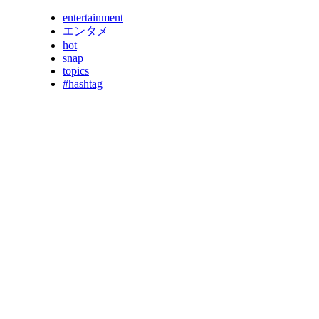
entertainment
エンタメ
hot
snap
topics
#hashtag