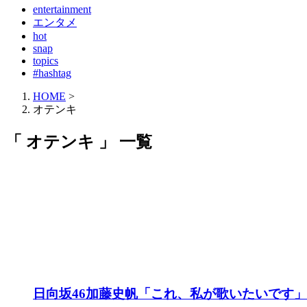
entertainment
エンタメ
hot
snap
topics
#hashtag
HOME
>
オテンキ
「 オテンキ 」 一覧
日向坂46加藤史帆「これ、私が歌いたいです