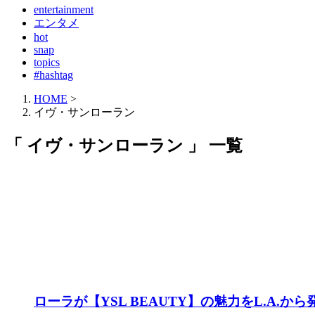
entertainment
エンタメ
hot
snap
topics
#hashtag
HOME
>
イヴ・サンローラン
「 イヴ・サンローラン 」 一覧
ローラが【YSL BEAUTY】の魅力をL.A