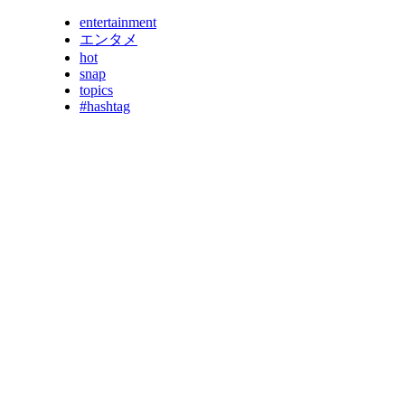
entertainment
エンタメ
hot
snap
topics
#hashtag