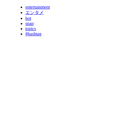
entertainment
エンタメ
hot
snap
topics
#hashtag