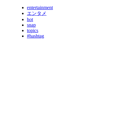
entertainment
エンタメ
hot
snap
topics
#hashtag