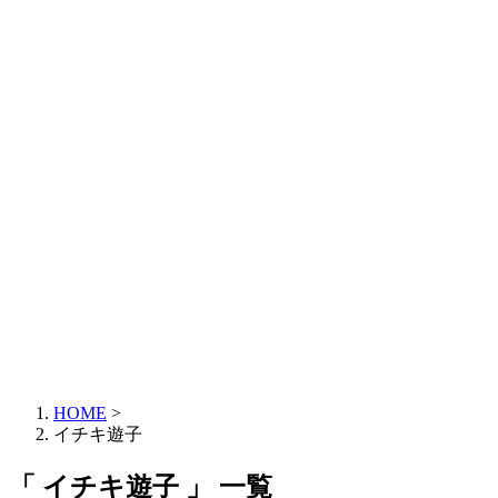
HOME
>
イチキ遊子
「 イチキ遊子 」 一覧