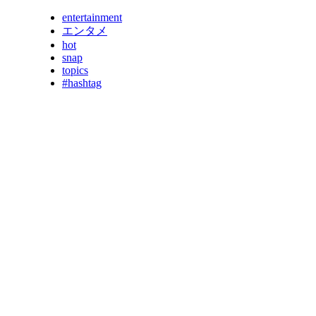
entertainment
エンタメ
hot
snap
topics
#hashtag