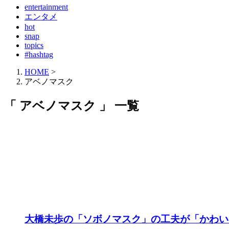
entertainment
エンタメ
hot
snap
topics
#hashtag
HOME
>
アベノマスク
「 アベノマスク 」 一覧
大橋未歩の「ソボノマスク」の工夫が「かわい