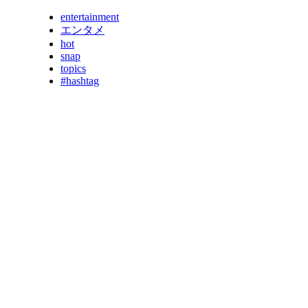
entertainment
エンタメ
hot
snap
topics
#hashtag