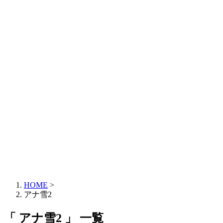
HOME
>
アナ雪2
「 アナ雪2 」 一覧