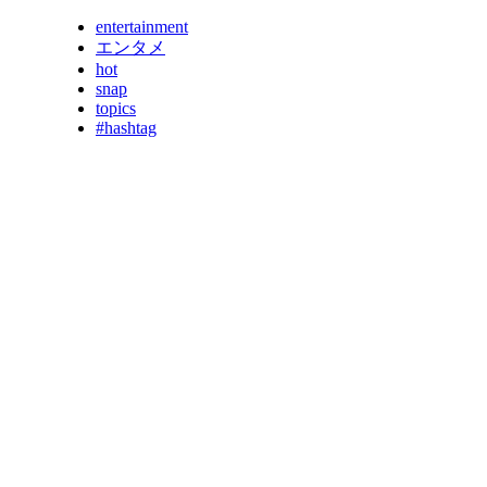
entertainment
エンタメ
hot
snap
topics
#hashtag