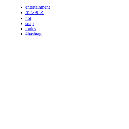
entertainment
エンタメ
hot
snap
topics
#hashtag