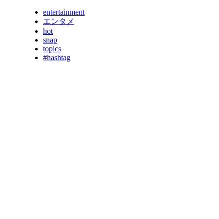
entertainment
エンタメ
hot
snap
topics
#hashtag