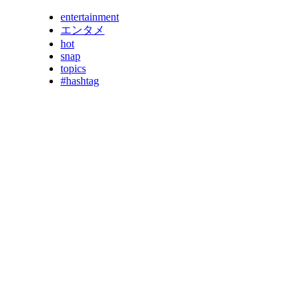
entertainment
エンタメ
hot
snap
topics
#hashtag