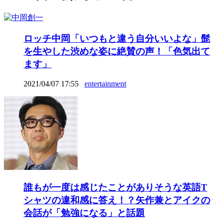
ロッチ中岡「いつもと違う自分いいよな」髭
を生やした渋めな姿に絶賛の声！「色気出て
ます」
2021/04/07 17:55
entertainment
誰もが一度は感じたことがありそうな英語T
シャツの違和感に答え！？矢作兼とアイクの
会話が「勉強になる」と話題