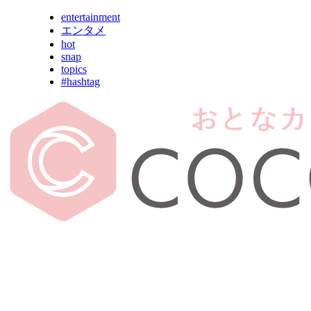
entertainment
エンタメ
hot
snap
topics
#hashtag