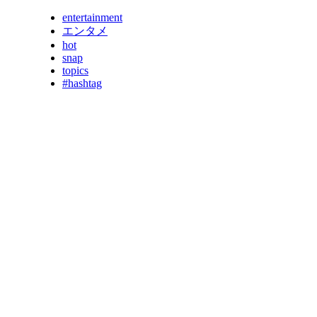
entertainment
エンタメ
hot
snap
topics
#hashtag