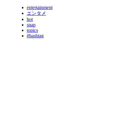
entertainment
エンタメ
hot
snap
topics
#hashtag