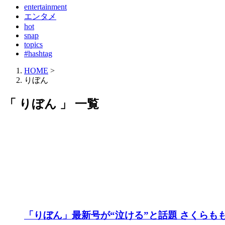
entertainment
エンタメ
hot
snap
topics
#hashtag
HOME
>
りぼん
「 りぼん 」 一覧
「りぼん」最新号が“泣ける”と話題 さくらも